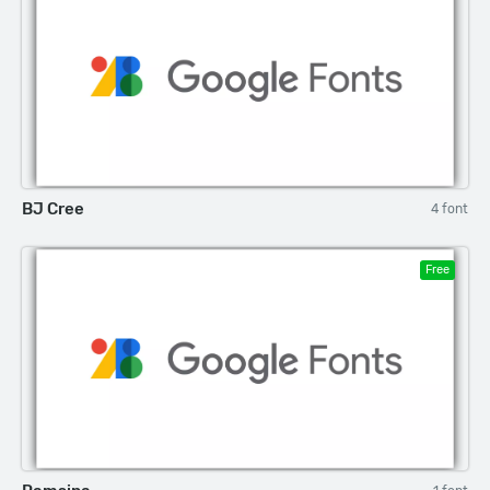
BJ Cree
4 font
Free