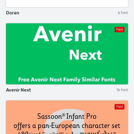
Doran
6 font
Paid
Avenir Next
16 font
Paid