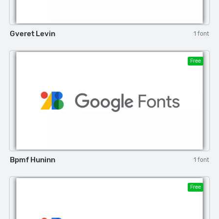
Gveret Levin
1 font
Free
Bpmf Huninn
1 font
Free