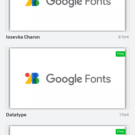
Iosevka Charon
8 font
Free
Datatype
1 font
Free