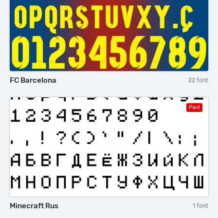
FC Barcelona
22 font
Paid
Minecraft Rus
1 font