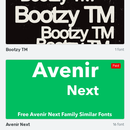
Bootzy TM
1 font
Paid
Avenir Next
16 font