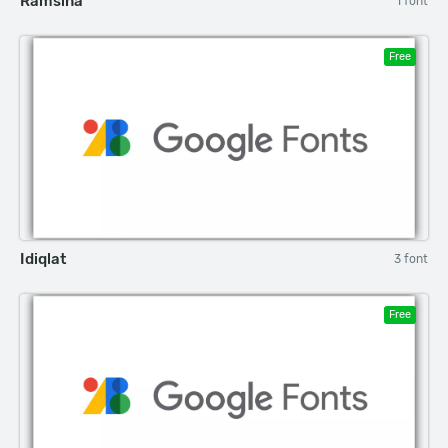
Ramsina
1 font
Free
Idiqlat
3 font
Free