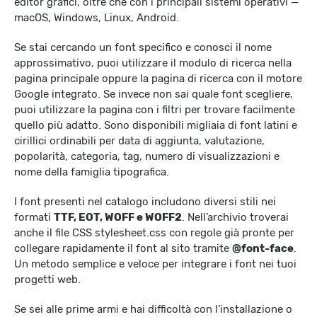
editor grafici, oltre che con i principali sistemi operativi —
macOS, Windows, Linux, Android.
Se stai cercando un font specifico e conosci il nome
approssimativo, puoi utilizzare il modulo di ricerca nella
pagina principale oppure la pagina di ricerca con il motore
Google integrato. Se invece non sai quale font scegliere,
puoi utilizzare la pagina con i filtri per trovare facilmente
quello più adatto. Sono disponibili migliaia di font latini e
cirillici ordinabili per data di aggiunta, valutazione,
popolarità, categoria, tag, numero di visualizzazioni e
nome della famiglia tipografica.
I font presenti nel catalogo includono diversi stili nei
formati
TTF, EOT, WOFF e WOFF2
. Nell’archivio troverai
anche il file CSS stylesheet.css con regole già pronte per
collegare rapidamente il font al sito tramite
@font-face
.
Un metodo semplice e veloce per integrare i font nei tuoi
progetti web.
Se sei alle prime armi e hai difficoltà con l’installazione o