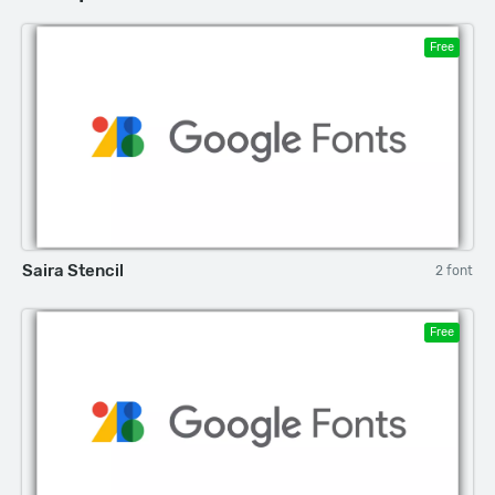
Free
Saira Stencil
2 font
Free