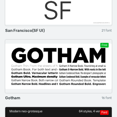
San Francisco(SF UI)
21 font
Free
Gotham
16 font
Paid