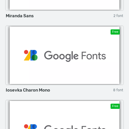
Miranda Sans
2 font
Free
Iosevka Charon Mono
8 font
Free