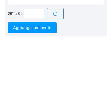
=
Aggiungi commento