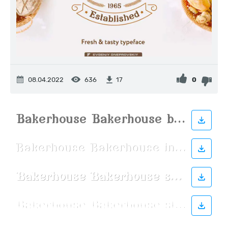
08.04.2022
636
0
17