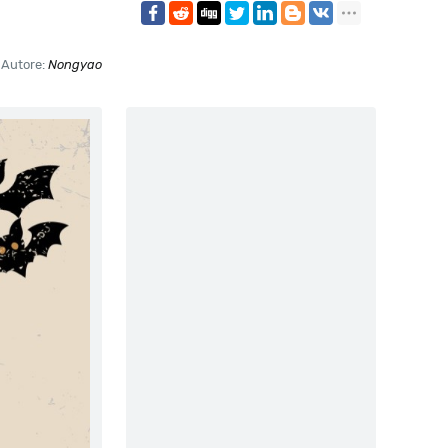
Autore:
Nongyao