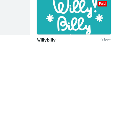
Paid
Willybilly
0 font