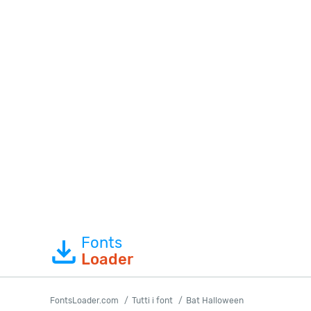
Fonts
Loader
FontsLoader.com
Tutti i font
Bat Halloween