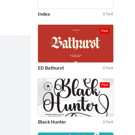
Index
0 font
Paid
ED Bathurst
0 font
Paid
Black Hunter
0 font