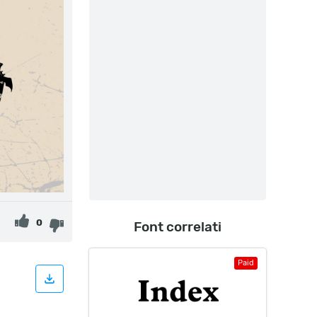
0
Font correlati
Paid