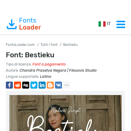
Fonts
IT
Loader
FontsLoader.com
Tutti i font
Bestieku
Font: Bestieku
Tipo di licenza:
Font a pagamento
Autore:
Chandra Prasetya Negara | Filosovis Studio
Lingue supportate:
Latino