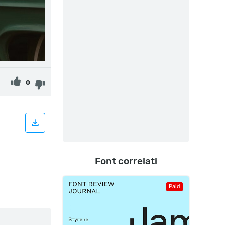
0
Font correlati
Paid