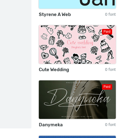
Styrene A Web
0 font
Paid
Cute Wedding
0 font
Paid
Danymeka
0 font