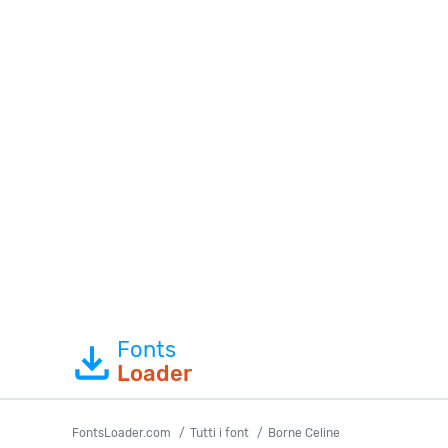
Fonts
Loader
FontsLoader.com
Tutti i font
Borne Celine