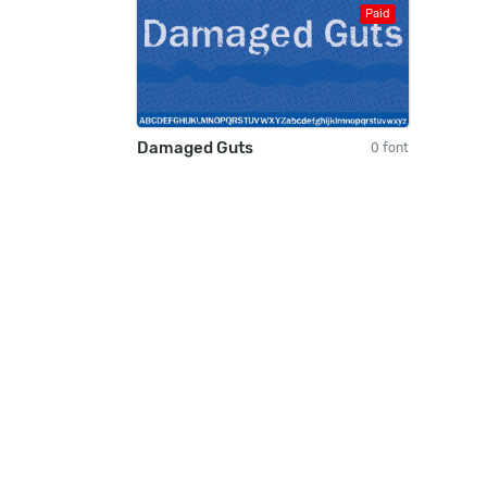
Paid
Damaged Guts
0 font