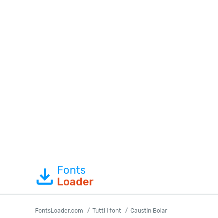
Fonts
Loader
FontsLoader.com
Tutti i font
Caustin Bolar