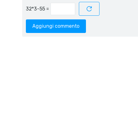
=
Aggiungi commento