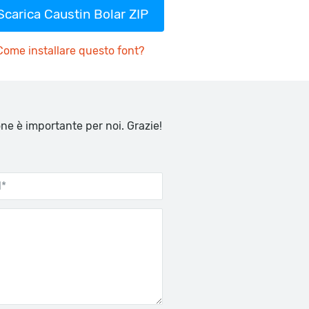
Scarica Caustin Bolar ZIP
Come installare questo font?
one è importante per noi. Grazie!