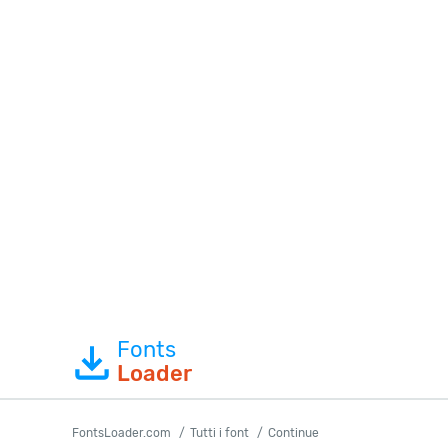
Fonts
Loader
FontsLoader.com
Tutti i font
Continue