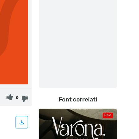
0
Font correlati
Paid