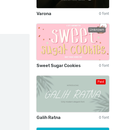
Varona
0 font
Unknown
Sweet Sugar Cookies
0 font
Paid
Galih Ratna
0 font