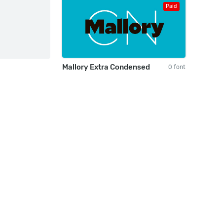
Paid
Mallory Extra Condensed
0 font