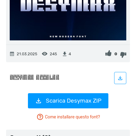
21.03.2025
245
0
4
Scarica Desymax ZIP
Come installare questo font?