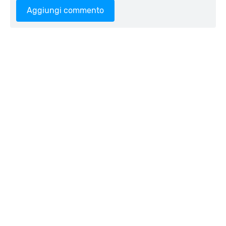
Aggiungi commento