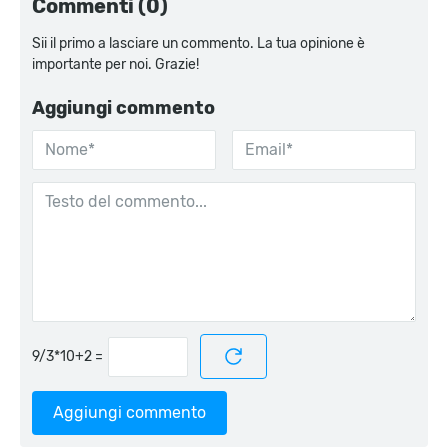
Commenti (0)
Sii il primo a lasciare un commento. La tua opinione è
importante per noi. Grazie!
Aggiungi commento
=
Aggiungi commento