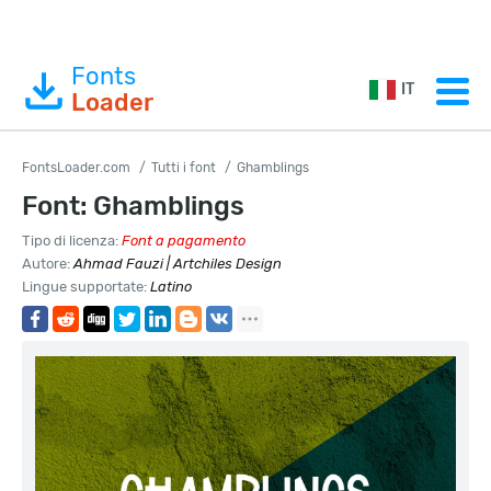
Fonts
IT
Loader
FontsLoader.com
Tutti i font
Ghamblings
Font: Ghamblings
Tipo di licenza:
Font a pagamento
Autore:
Ahmad Fauzi | Artchiles Design
Lingue supportate:
Latino