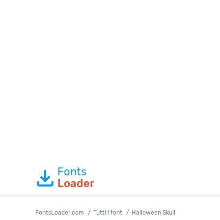
Fonts
Loader
FontsLoader.com
Tutti i font
Halloween Skull