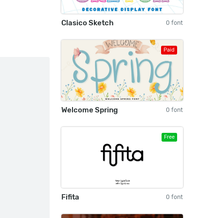
Clasico Sketch
0 font
Paid
Welcome Spring
0 font
Free
Fifita
0 font