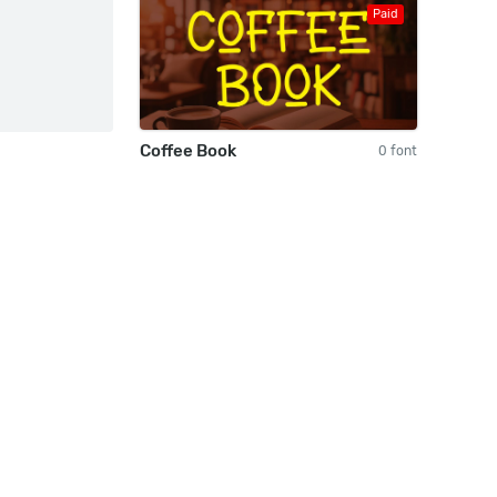
Paid
Coffee Book
0 font