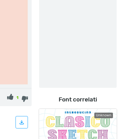
1
Font correlati
Unknown