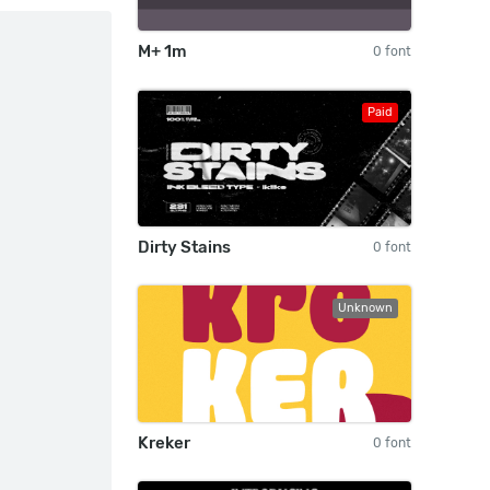
M+ 1m
0 font
Paid
Dirty Stains
0 font
Unknown
Kreker
0 font