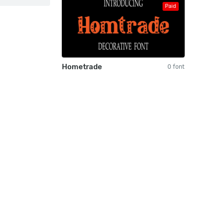
Paid
Hometrade
0 font