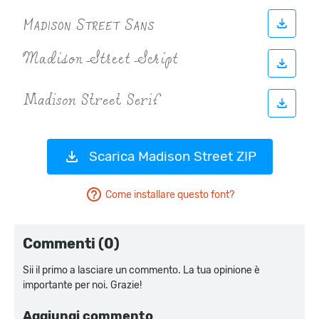
Scarica Madison Street ZIP
Come installare questo font?
Commenti (0)
Sii il primo a lasciare un commento. La tua opinione è
importante per noi. Grazie!
Aggiungi commento