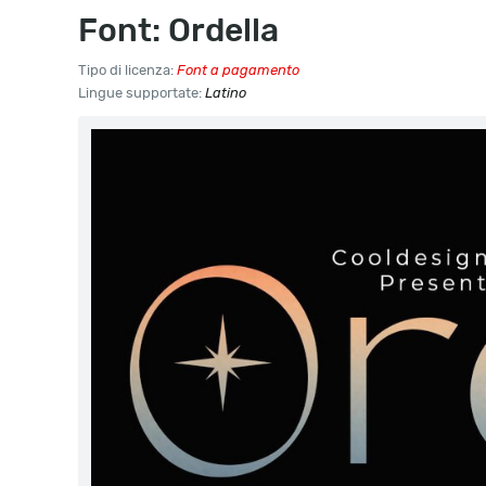
Font: Ordella
Tipo di licenza:
Font a pagamento
Lingue supportate:
Latino