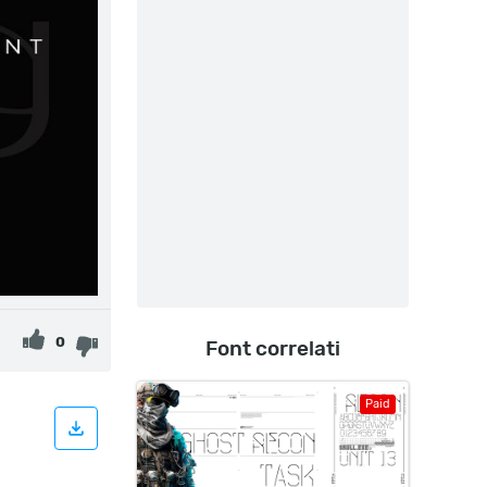
0
Font correlati
Paid