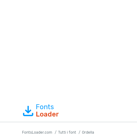
Fonts
Loader
FontsLoader.com
Tutti i font
Ordella