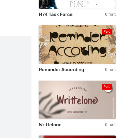
H74 Task Force
0 font
Paid
Reminder According
0 font
Paid
Writtelone
0 font