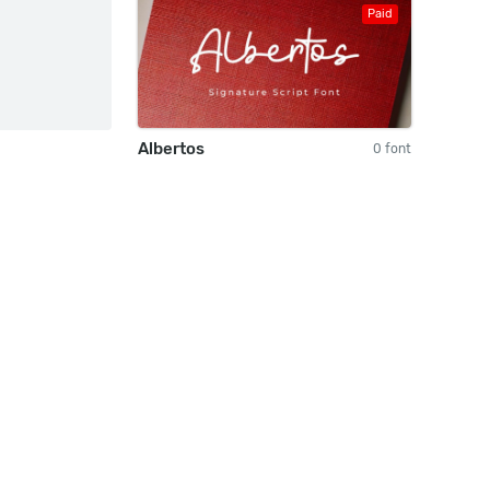
Paid
Albertos
0 font