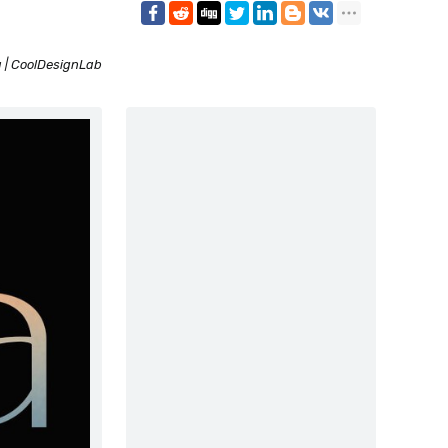
 | CoolDesignLab