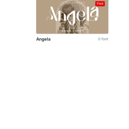
Paid
Angela
0 font