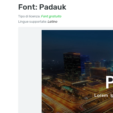
Font: Padauk
Tipo di licenza:
Font gratuito
Lingue supportate:
Latino