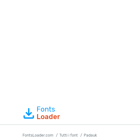
Fonts
Loader
FontsLoader.com
Tutti i font
Padauk