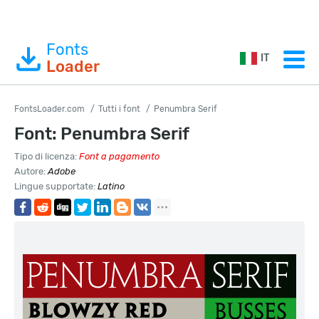
Fonts
IT
Loader
FontsLoader.com
Tutti i font
Penumbra Serif
Font: Penumbra Serif
Tipo di licenza:
Font a pagamento
Autore:
Adobe
Lingue supportate:
Latino