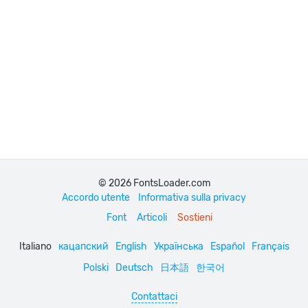
© 2026 FontsLoader.com
Accordo utente
Informativa sulla privacy
Font
Articoli
Sostieni
Italiano
кацапский
English
Українська
Español
Français
Polski
Deutsch
日本語
한국어
Contattaci