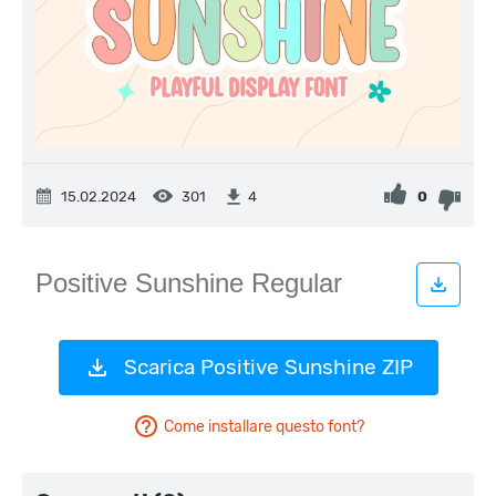
15.02.2024
301
0
4
Scarica Positive Sunshine ZIP
Come installare questo font?