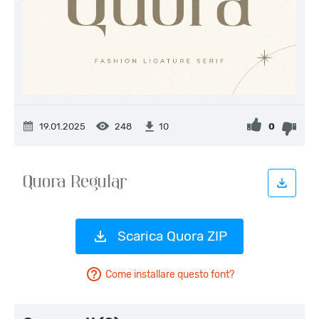
19.01.2025
248
0
10
Scarica Quora ZIP
Come installare questo font?