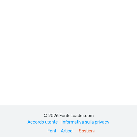
© 2026 FontsLoader.com
Accordo utente
Informativa sulla privacy
Font
Articoli
Sostieni