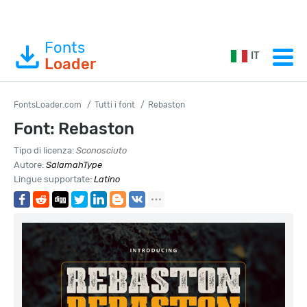
Fonts
IT
Loader
FontsLoader.com
Tutti i font
Rebaston
Font: Rebaston
Tipo di licenza:
Sconosciuto
Autore:
SalamahType
Lingue supportate:
Latino