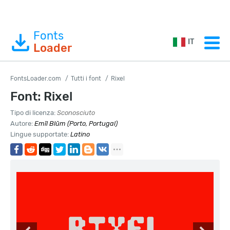
Fonts
IT
Loader
FontsLoader.com
Tutti i font
Rixel
Font: Rixel
Tipo di licenza:
Sconosciuto
Autore:
Emīl Blūm (Porto, Portugal)
Lingue supportate:
Latino