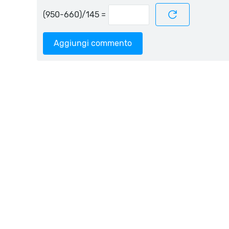
=
Aggiungi commento