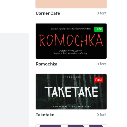
Corner Cafe
0 font
Free
Romochka
0 font
Paid
Taketake
0 font