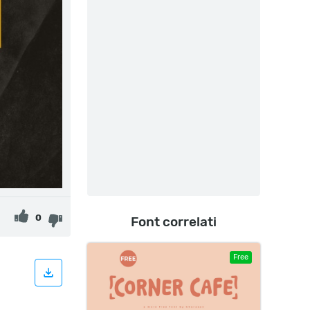
0
Font correlati
Free