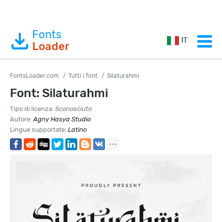
Fonts
IT
Loader
FontsLoader.com
Tutti i font
Silaturahmi
Font: Silaturahmi
Tipo di licenza:
Sconosciuto
Autore:
Agny Hasya Studio
Lingue supportate:
Latino