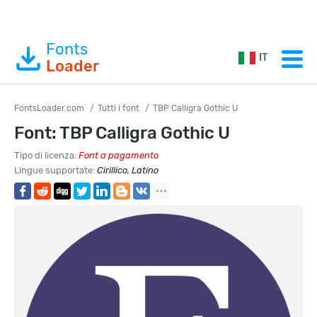
Fonts
IT
Loader
FontsLoader.com
Tutti i font
TBP Calligra Gothic U
Font: TBP Calligra Gothic U
Tipo di licenza:
Font a pagamento
Lingue supportate:
Cirillico, Latino