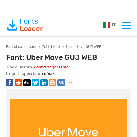
Fonts
IT
Loader
FontsLoader.com
Tutti i font
Uber Move GUJ WEB
Font: Uber Move GUJ WEB
Tipo di licenza:
Font a pagamento
Lingue supportate:
Latino