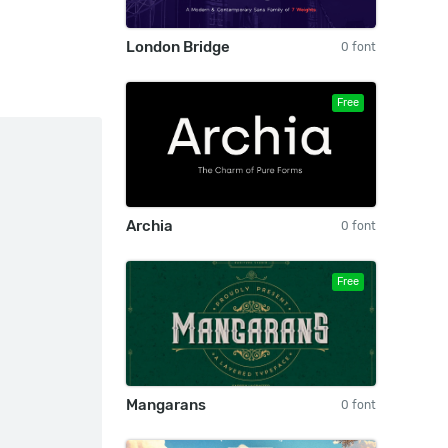
London Bridge
0 font
Free
Archia
0 font
Free
Mangarans
0 font