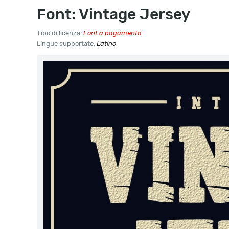
Font: Vintage Jersey
Tipo di licenza:
Font a pagamento
Lingue supportate:
Latino