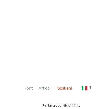
Font
Articoli
Sostieni
IT
Per favore condividi il link: