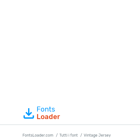
Fonts
Loader
FontsLoader.com
Tutti i font
Vintage Jersey