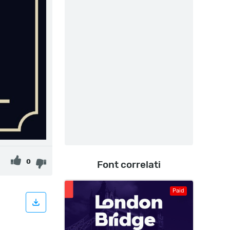
0
Font correlati
Paid