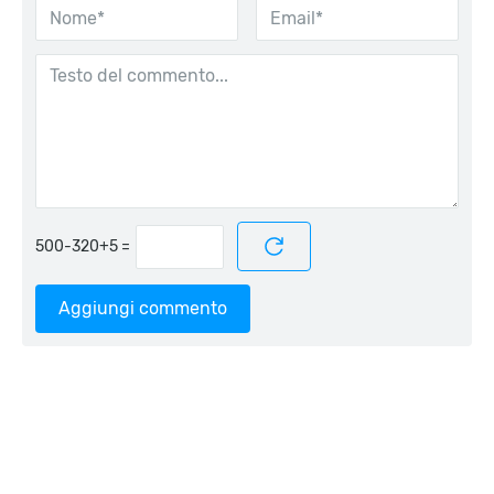
=
Aggiungi commento