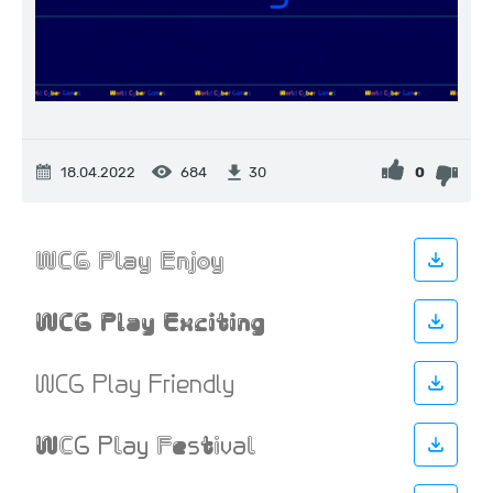
18.04.2022
684
0
30