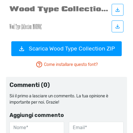
Scarica Wood Type Collection ZIP
Come installare questo font?
Commenti (0)
Sii il primo a lasciare un commento. La tua opinione è
importante per noi. Grazie!
Aggiungi commento