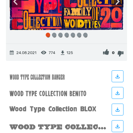
24.08.2021
774
0
125