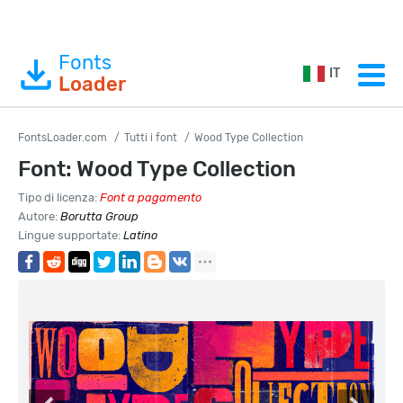
Fonts
IT
Loader
FontsLoader.com
Tutti i font
Wood Type Collection
Font: Wood Type Collection
Tipo di licenza:
Font a pagamento
Autore:
Borutta Group
Lingue supportate:
Latino