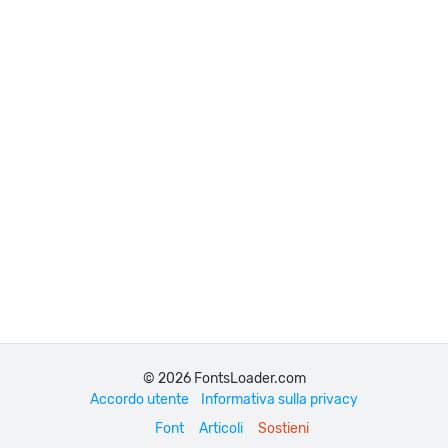
© 2026 FontsLoader.com
Accordo utente
Informativa sulla privacy
Font
Articoli
Sostieni